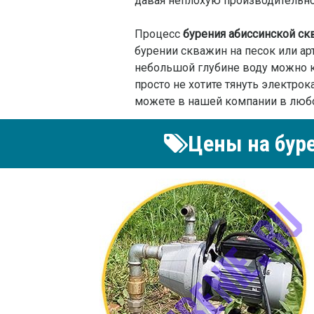
давая неплохую производительнос
Процесс
бурения абиссинской с
бурении скважин на песок или ар
небольшой глубине воду можно ка
просто не хотите тянуть электро
можете в нашей компании в люб
Цены на бур