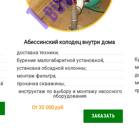
Абиссинский колодец внутри дома
доставка техники;
б
бурение малогабаритной установкой;
м
установка обсадной колонны;
д
монтаж фильтра;
м
ой
прокачка скважины;
п
инструктаж по выбору и монтажу насосного
оборудования.
От 30 000
руб
ЗАКАЗАТЬ