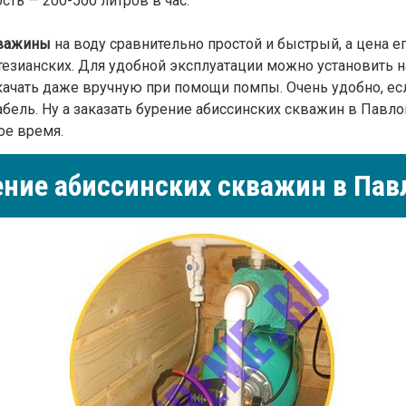
ть — 200-500 литров в час.
кважины
на воду сравнительно простой и быстрый, а цена е
тезианских. Для удобной эксплуатации можно установить н
чать даже вручную при помощи помпы. Очень удобно, если
кабель. Ну а заказать бурение абиссинских скважин в Павл
ое время.
ение абиссинских скважин в Пав